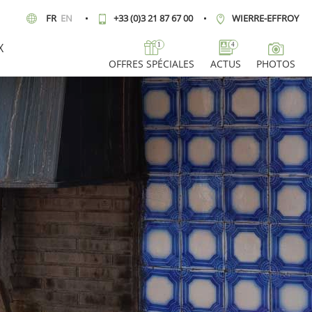
FR
EN
+33 (0)3 21 87 67 00
WIERRE-EFFROY
X
1
4
OFFRES SPÉCIALES
ACTUS
PHOTOS