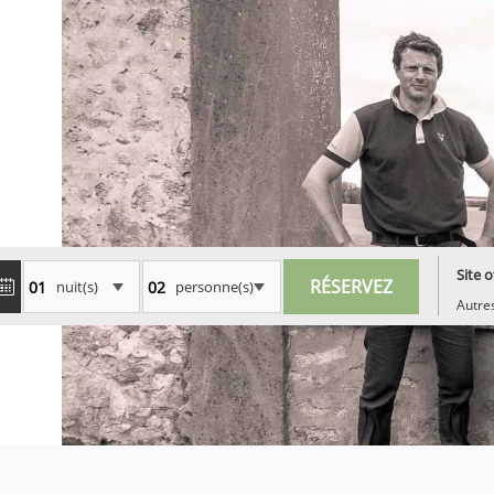
Site of
nuit(s)
personne(s)
Autres