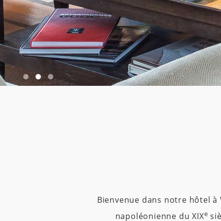
1
2
3
Bienvenue dans notre hôtel à W
e
napoléonienne du XIX
siè