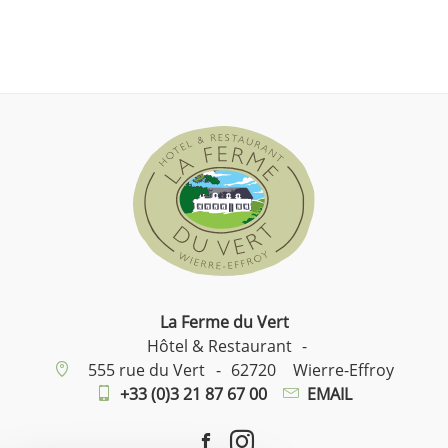
La Ferme du Vert
Hôtel & Restaurant
-
555 rue du Vert
-
62720
Wierre-Effroy
+33 (0)3 21 87 67 00
EMAIL