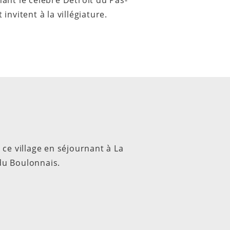
ant le célèbre Détroit du Pas-
nvitent à la villégiature.
ce village en séjournant à La
du Boulonnais.