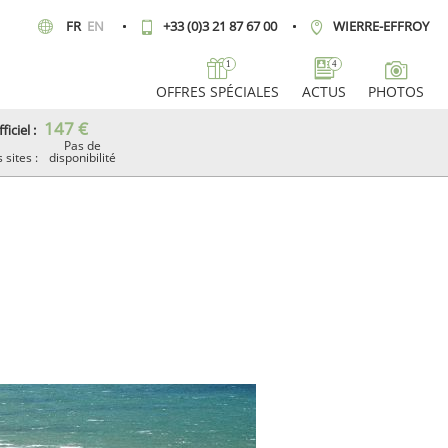
FR
EN
+33 (0)3 21 87 67 00
WIERRE-EFFROY
1
4
OFFRES SPÉCIALES
ACTUS
PHOTOS
147
€
ficiel :
Pas de
 sites :
disponibilité