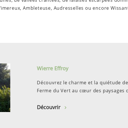
unes, de vallées crantées, de falaises escarpées domin
Wimereux, Ambleteuse, Audresselles ou encore Wissant i
Wierre Effroy
Découvrez le charme et la quiétude de 
Ferme du Vert au cœur des paysages 
Découvrir