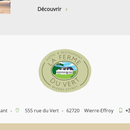
Découvrir
rant
-
555 rue du Vert
-
62720
Wierre-Effroy
+3