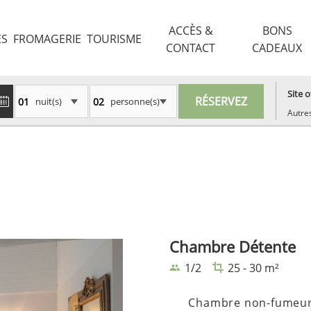
ACCÈS &
BONS
ES
FROMAGERIE
TOURISME
CONTACT
CADEAUX
Site of
nuit(s)
personne(s)
Autres
Chambre Détente
1/2
25 - 30 m²
Chambre non-fumeurs 