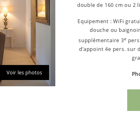
double de 160 cm ou 2 li
Equipement : WiFi gratui
douche ou baignoir
e
supplémentaire 3
perso
d’appoint 4e pers. sur 
gra
Voir les photos
Pho